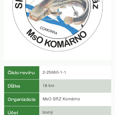
2-25660-1-1
Číslo revíru
18 km
Dĺžka
MsO SRZ Komárno
Organizácia
lovný
Účel