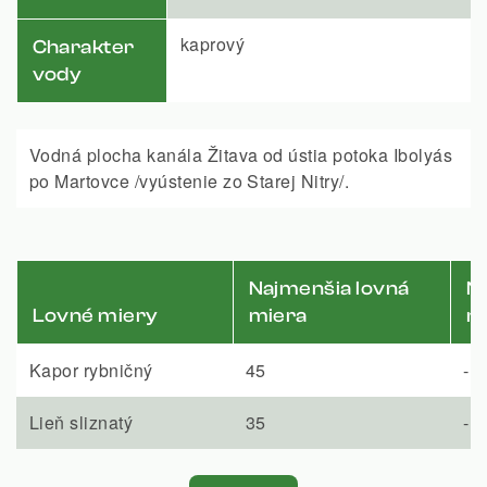
kaprový
Charakter
vody
Vodná plocha kanála Žitava od ústia potoka Ibolyás
po Martovce /vyústenie zo Starej Nitry/.
Najmenšia lovná
Na
Lovné miery
miera
m
Kapor rybničný
45
-
Lieň sliznatý
35
-