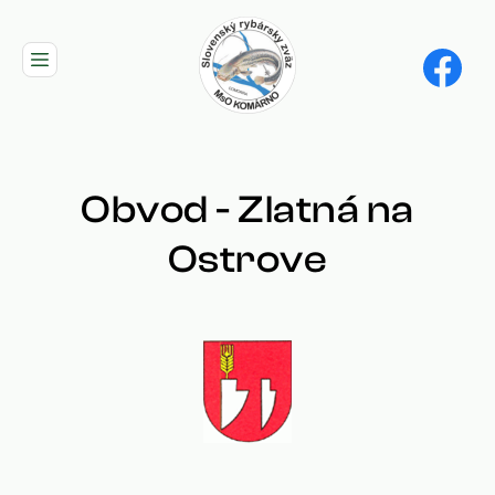
Skip
to
main
navigation
Obvod - Zlatná na
Ostrove