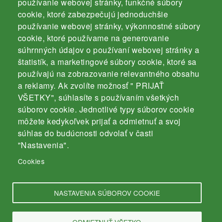
používanie webovej stránky, funkčné súbory
Komárno
cookie, ktoré zabezpečujú jednoduchšie
používanie webovej stránky, výkonnostné súbory
cookie, ktoré používame na generovanie
súhrnných údajov o používaní webovej stránky a
štatistík, a marketingové súbory cookie, ktoré sa
používajú na zobrazovanie relevantného obsahu
Kontakt
a reklamy. Ak zvolíte možnosť " PRIJAŤ
Záhradnícka 3000/4
VŠETKY", súhlasíte s používaním všetkých
súborov cookie. Jednotlivé typy súborov cookie
94501 Komárno
môžete kedykoľvek prijať a odmietnuť a svoj
mobil: 035 / 770 19 43
súhlas do budúcnosti odvolať v časti
e-mail:
info@srz-komarno.sk
"Nastavenia".
Cookies
Odkazy
NASTAVENIA SÚBOROV COOKIE
Ochrana osobných údajov
ODMIETNUŤ VŠETKO