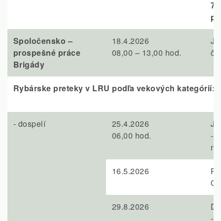
7.
po
Spoločensko –
18.4.2026
Ja
prospešné práce
08,00 – 13,00 hod.
č.
Brigády
Rybárske preteky v LRU podľa vekových kategórií:
- dospelí
25.4.2026
Ja
06,00 hod.
-p
na
16.5.2026
Pr
Os
29.8.2026
Du
-p