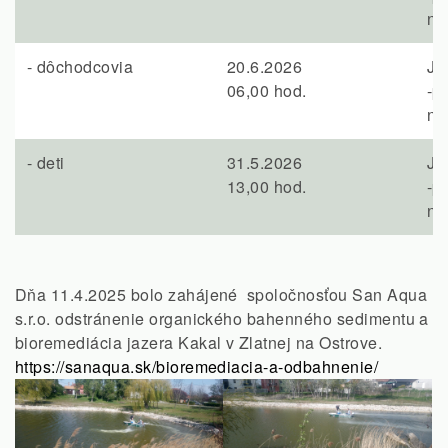
na
- dôchodcovia
20.6.2026
Ja
06,00 hod.
-p
na
- deti
31.5.2026
Ja
13,00 hod.
-p
na
Dňa 11.4.2025 bolo zahájené spoločnosťou San Aqua
s.r.o. odstránenie organického bahenného sedimentu a
bioremediácia jazera Kakal v Zlatnej na Ostrove.
https://sanaqua.sk/bioremediacia-a-odbahnenie/