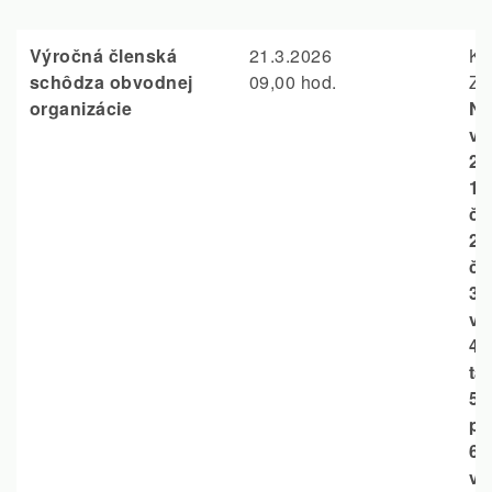
Výročná členská
21.3.2026
Kl
schôdza obvodnej
09,00 hod.
Zl
organizácie
No
vo
20
1.
čl
2.
čl
3.
vý
4.
ta
5.
pr
6.
vý