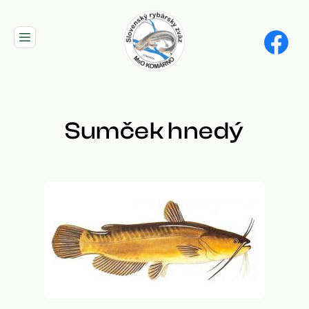
Skip
to
main
navigation
Sumček hnedý