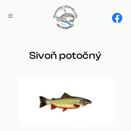
Skip
to
main
navigation
Sivoň potočný