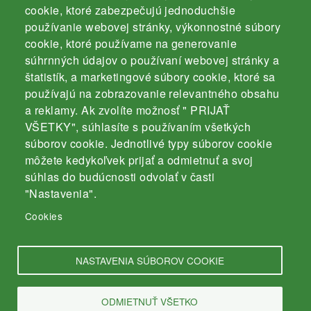
Komárno
cookie, ktoré zabezpečujú jednoduchšie
používanie webovej stránky, výkonnostné súbory
cookie, ktoré používame na generovanie
súhrnných údajov o používaní webovej stránky a
štatistík, a marketingové súbory cookie, ktoré sa
používajú na zobrazovanie relevantného obsahu
Kontakt
a reklamy. Ak zvolíte možnosť " PRIJAŤ
Záhradnícka 3000/4
VŠETKY", súhlasíte s používaním všetkých
súborov cookie. Jednotlivé typy súborov cookie
94501 Komárno
môžete kedykoľvek prijať a odmietnuť a svoj
mobil: 035 / 770 19 43
súhlas do budúcnosti odvolať v časti
e-mail:
info@srz-komarno.sk
"Nastavenia".
Cookies
Odkazy
NASTAVENIA SÚBOROV COOKIE
Ochrana osobných údajov
ODMIETNUŤ VŠETKO
Cookies