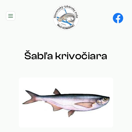
Skip
to
main
navigation
Šabľa krivočiara