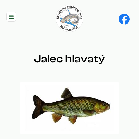
Skip
to
main
navigation
Jalec hlavatý