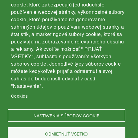
Komárno
cookie, ktoré zabezpečujú jednoduchšie
používanie webovej stránky, výkonnostné súbory
cookie, ktoré používame na generovanie
súhrnných údajov o používaní webovej stránky a
štatistík, a marketingové súbory cookie, ktoré sa
používajú na zobrazovanie relevantného obsahu
Kontakt
a reklamy. Ak zvolíte možnosť " PRIJAŤ
Záhradnícka 3000/4
VŠETKY", súhlasíte s používaním všetkých
súborov cookie. Jednotlivé typy súborov cookie
94501 Komárno
môžete kedykoľvek prijať a odmietnuť a svoj
mobil: 035 / 770 19 43
súhlas do budúcnosti odvolať v časti
e-mail:
info@srz-komarno.sk
"Nastavenia".
Cookies
Odkazy
NASTAVENIA SÚBOROV COOKIE
Ochrana osobných údajov
ODMIETNUŤ VŠETKO
Cookies